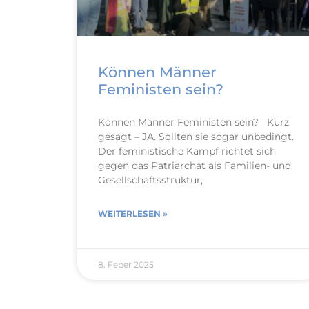
Können Männer
Feministen sein?
Können Männer Feministen sein? Kurz
gesagt – JA. Sollten sie sogar unbedingt.
Der feministische Kampf richtet sich
gegen das Patriarchat als Familien- und
Gesellschaftsstruktur,
WEITERLESEN »
8. Feber 2025