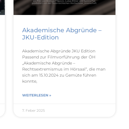
Akademische Abgründe –
JKU-Edition
Akademische Abgründe JKU Edition
Passend zur Filmvorführung der ÖH
„Akademische Abgründe –
Rechtsextremismus im Hörsaal“, die man
sich am 15.10.2024 zu Gemüte führen
konnte,
WEITERLESEN »
7. Feber 2025