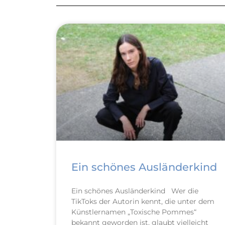
Ein schönes Ausländerkind
Ein schönes Ausländerkind Wer die
TikToks der Autorin kennt, die unter dem
Künstlernamen „Toxische Pommes“
bekannt geworden ist, glaubt vielleicht