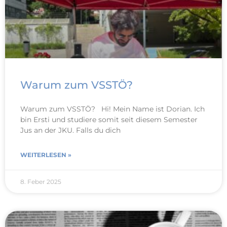
Warum zum VSSTÖ?
Warum zum VSSTÖ? Hi! Mein Name ist Dorian. Ich
bin Ersti und studiere somit seit diesem Semester
Jus an der JKU. Falls du dich
WEITERLESEN »
8. Feber 2025