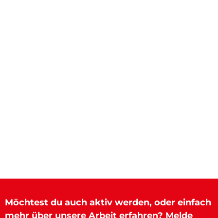
ÖH WAHL?
Falls du noch nie bei einer ÖH Wahl
warst, bekommst du hier alle Infos zum
Ablauf
Hier klicken
Möchtest du auch aktiv werden, oder einfach
mehr über unsere Arbeit erfahren? Melde