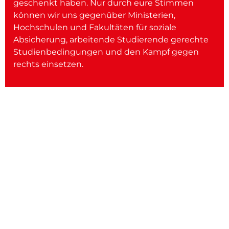
geschenkt haben. Nur durch eure Stimmen
können wir uns gegenüber Ministerien,
Hochschulen und Fakultäten für soziale
Absicherung, arbeitende Studierende gerechte
Studienbedingungen und den Kampf gegen
rechts einsetzen.
SELINA
WIENERROITHER
Hier erfährst du alles über unsere
bundesweite Spitzenkandidatin.
Hier klicken